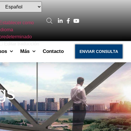
Establecer como
idioma
predeterminado
Editar traducción
sos
Más
Contacto
ENVIAR CONSULTA
gs