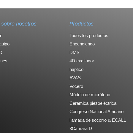
sobre nosotros
Productos
ón
Todos los productos
quipo
Encendiendo
D
DMS
ones
4D excitador
háptico
AVAS
Vocero
Módulo de micrófono
Cerámica piezoeléctrica
Congreso Nacional Africano
llamada de socorro & ECALL
3Cámara D