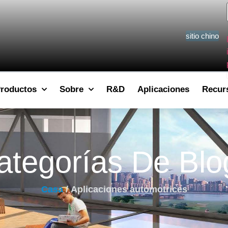
sitio chino
roductos
Sobre
R&D
Aplicaciones
Recur
ategorías De Blo
Casa
/ Aplicaciones automotrices