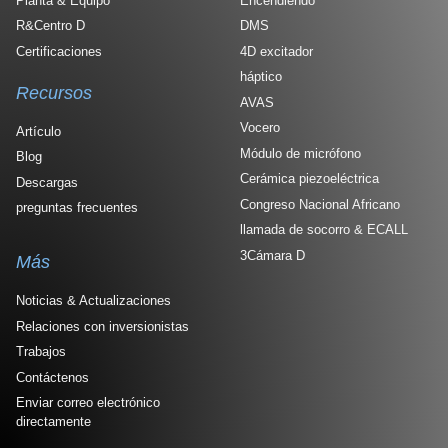
Planta & Equipo
Encendiendo
R&Centro D
DMS
Certificaciones
4D excitador
háptico
Recursos
AVAS
Vocero
Artículo
Módulo de micrófono
Blog
Cerámica piezoeléctrica
Descargas
Congreso Nacional Africano
preguntas frecuentes
llamada de socorro & ECALL
3Cámara D
Más
Noticias & Actualizaciones
Relaciones con inversionistas
Trabajos
Contáctenos
Enviar correo electrónico
directamente