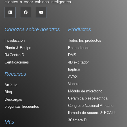
clientes a crear cabinas inteligentes.
Conozca sobre nosotros
Productos
Introducción
Todos los productos
Planta & Equipo
Encendiendo
R&Centro D
DMS
Certificaciones
4D excitador
háptico
Recursos
AVAS
Vocero
Artículo
Módulo de micrófono
Blog
Cerámica piezoeléctrica
Descargas
Congreso Nacional Africano
preguntas frecuentes
llamada de socorro & ECALL
3Cámara D
Más