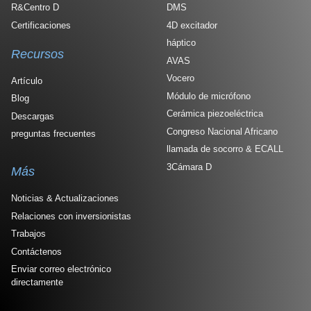
R&Centro D
DMS
Certificaciones
4D excitador
háptico
Recursos
AVAS
Vocero
Artículo
Módulo de micrófono
Blog
Cerámica piezoeléctrica
Descargas
Congreso Nacional Africano
preguntas frecuentes
llamada de socorro & ECALL
3Cámara D
Más
Noticias & Actualizaciones
Relaciones con inversionistas
Trabajos
Contáctenos
Enviar correo electrónico
directamente