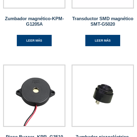
Zumbador magnético-KPM-
Transductor SMD magnético
G1205A
SMT-G5020
LEER MÁS
LEER MÁS
Piezo Buzzer -KPR -G3510
Zumbador piezoeléctrico-