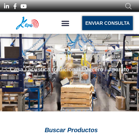
ENVIAR CONSULTA
Casa
/
acústica tradicional
/
Vocero
/ Aparato
Buscar Productos