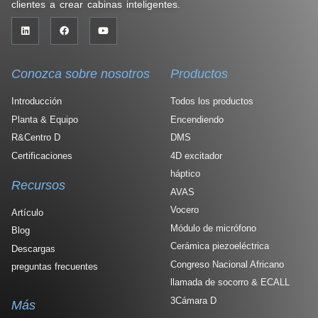
clientes a crear cabinas inteligentes.
Conozca sobre nosotros
Productos
Introducción
Todos los productos
Planta & Equipo
Encendiendo
R&Centro D
DMS
Certificaciones
4D excitador
háptico
Recursos
AVAS
Vocero
Artículo
Módulo de micrófono
Blog
Cerámica piezoeléctrica
Descargas
Congreso Nacional Africano
preguntas frecuentes
llamada de socorro & ECALL
3Cámara D
Más