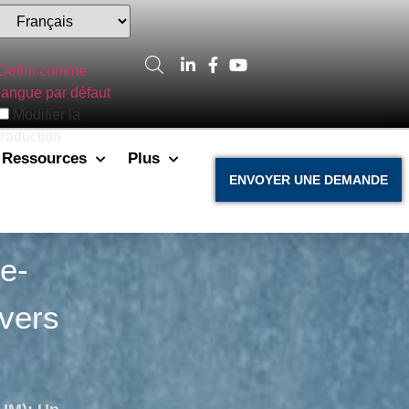
Defini comme
langue par défaut
Modifier la
traduction
Ressources
Plus
ENVOYER UNE DEMANDE
e-
vers