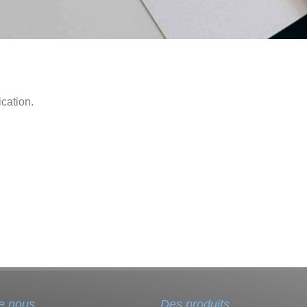
cation.
e nous
Des produits