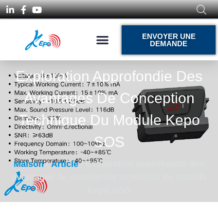
ENVOYER UNE
DEMANDE
Exploration Approfondie Des
Avantages De Conception
Technique Du Module Kepo
SOS
Maison
/
Article
/ Exploration approfondie des
avantages de conception technique du module
Kepo SOS