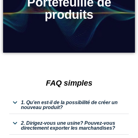
Portefeuille de
Portefeuille de
produits
produits
FAQ simples
1. Qu'en est-il de la possibilité de créer un
nouveau produit?
2. Dirigez-vous une usine? Pouvez-vous
directement exporter les marchandises?