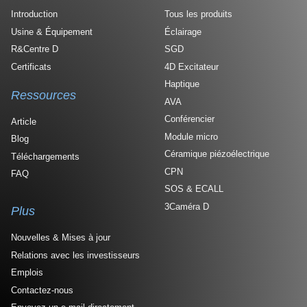
Introduction
Tous les produits
Usine & Équipement
Éclairage
R&Centre D
SGD
Certificats
4D Excitateur
Haptique
Ressources
AVA
Conférencier
Article
Module micro
Blog
Céramique piézoélectrique
Téléchargements
CPN
FAQ
SOS & ECALL
3Caméra D
Plus
Nouvelles & Mises à jour
Relations avec les investisseurs
Emplois
Contactez-nous