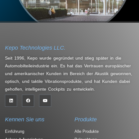
Kepo Technologies LLC.
Seit 1996, Kepo wurde gegründet und stieg später in die
Automobilteileindustrie ein. Es hat das Vertrauen europäischer
und amerikanischer Kunden im Bereich der Akustik gewonnen,
optisch, und taktile Vibrationsprodukte, und hat Kunden dabei
geholfen, intelligente Cockpits zu entwickeln.
Kennen Sie uns
Produkte
Einführung
Alle Produkte