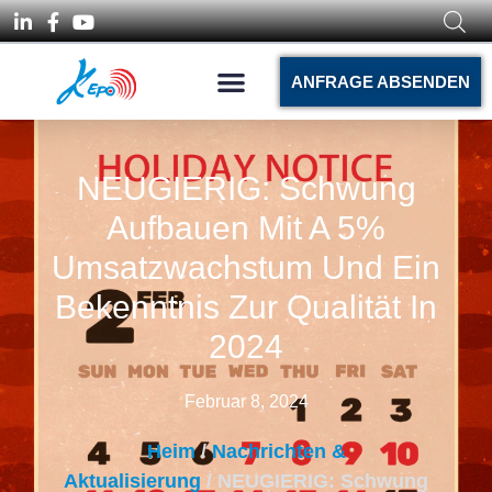
ANFRAGE ABSENDEN
NEUGIERIG: Schwung
Aufbauen Mit A 5%
Umsatzwachstum Und Ein
Bekenntnis Zur Qualität In
2024
Februar 8, 2024
Heim
/
Nachrichten &
Aktualisierung
/ NEUGIERIG: Schwung