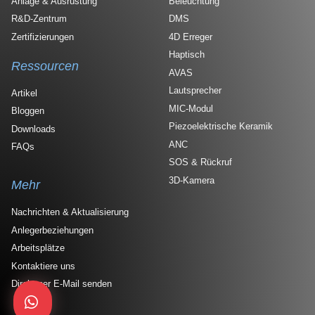
Anlage & Ausrüstung
Beleuchtung
R&D-Zentrum
DMS
Zertifizierungen
4D Erreger
Haptisch
Ressourcen
AVAS
Lautsprecher
Artikel
MIC-Modul
Bloggen
Piezoelektrische Keramik
Downloads
ANC
FAQs
SOS & Rückruf
3D-Kamera
Mehr
Nachrichten & Aktualisierung
Anlegerbeziehungen
Arbeitsplätze
Kontaktiere uns
Direkt per E-Mail senden