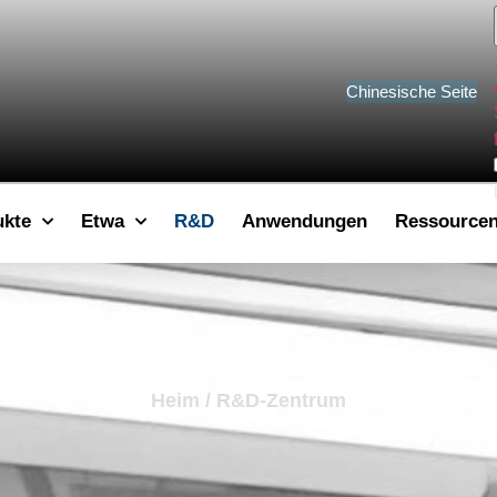
Chinesische Seite
ukte
Etwa
R&D
Anwendungen
Ressource
Heim
/ R&D-Zentrum