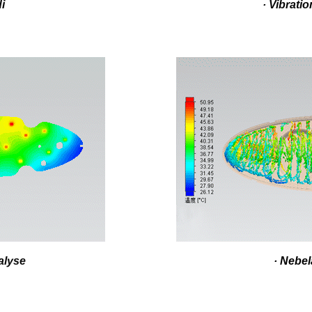
i
· Vibrati
alyse
· Nebe