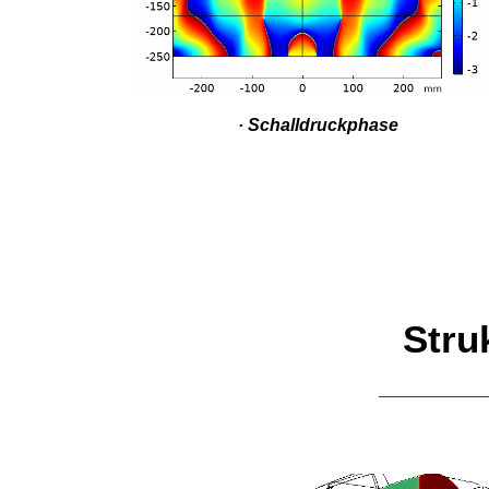
· Schalldruckphase
Stru