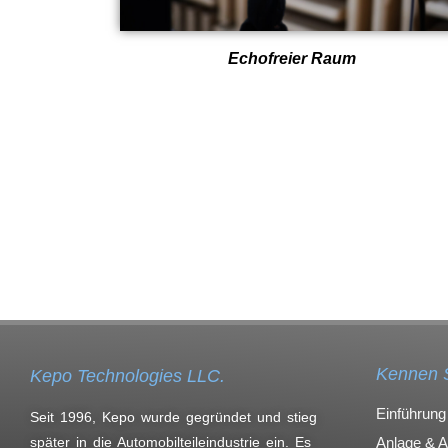
Echofreier Raum
Kennen 
Kepo Technologies LLC.
Einführung
Seit 1996, Kepo wurde gegründet und stieg
Anlage & 
später in die Automobilteileindustrie ein. Es