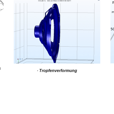
s
· Tropfenverformung