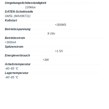
Umgebungslichtbeständigkeit
···············································
····················
120klux
DATEN-Schnittstelle
··············································· ··················
GMSL (MAX96711)
Kaltstart
···············································
··············································· ···
<300MS
Betriebsspannung
···············································
···········································
9-16v
Betriebsstrom
··············································· ·······························
<300mA
Spitzenstrom
···············································
··············································· ···
<1.5A
Energieverbrauch
···············································
······································
<3W
Arbeitstemperatur
··············································· ·······················
-40~85 ℃
Lagertemperatur
··············································· ························
-40~95 ℃