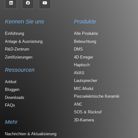
Kennen Sie uns
Produkte
Einführung
Alle Produkte
Anlage & Ausrüstung
Beleuchtung
R&D-Zentrum
DMS
Zertifizierungen
4D Erreger
Haptisch
Ressourcen
AVAS
Lautsprecher
Artikel
MIC-Modul
Bloggen
Piezoelektrische Keramik
Downloads
ANC
FAQs
SOS & Rückruf
3D-Kamera
Mehr
Nachrichten & Aktualisierung