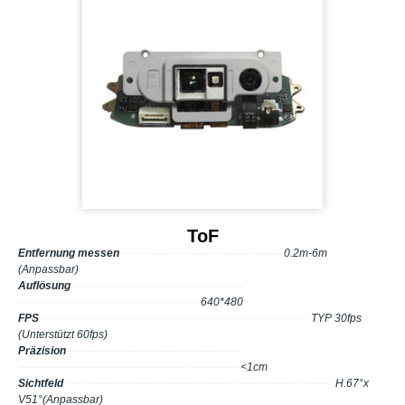
ToF
Entfernung messen
············································
0.2m-6m
(Anpassbar)
Auflösung
···············································
··············································· ··
640*480
FPS
··············································· ··························
TYP 30fps
(Unterstützt 60fps)
Präzision
···············································
··············································· ·············
<1cm
Sichtfeld
··············································· ··························
H.67°x
V51°(Anpassbar)