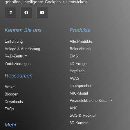
geholfen, intelligente Cockpits zu entwickeln.
Kennen Sie uns
Produkte
Einführung
Alle Produkte
Anlage & Ausrüstung
Beleuchtung
R&D-Zentrum
DMS
Zertifizierungen
4D Erreger
Haptisch
Ressourcen
AVAS
Lautsprecher
Artikel
MIC-Modul
Bloggen
Piezoelektrische Keramik
Downloads
ANC
FAQs
SOS & Rückruf
3D-Kamera
Mehr