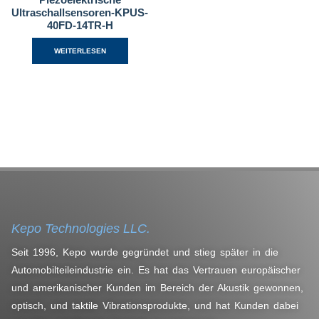
Ultraschallsensoren-KPUS-
40FD-14TR-H
WEITERLESEN
Kepo Technologies LLC.
Seit 1996, Kepo wurde gegründet und stieg später in die
Automobilteileindustrie ein. Es hat das Vertrauen europäischer
und amerikanischer Kunden im Bereich der Akustik gewonnen,
optisch, und taktile Vibrationsprodukte, und hat Kunden dabei