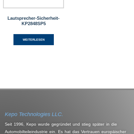
Lautsprecher-Sicherheit-
KP2848SP5
WEITERLESEN
Kepo Technologies LLC.
Seit 1996, Kepo wurde gegründet und stieg später in die
Automobilteileindustrie ein. Es hat das Vertrauen europäischer