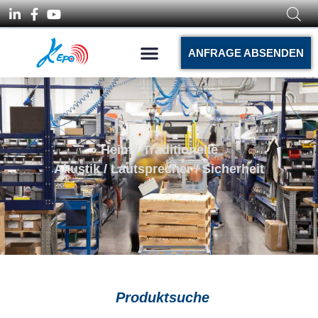
ANFRAGE ABSENDEN
Heim
/
Traditionelle
Akustik
/
Lautsprecher
/ Sicherheit
Produktsuche