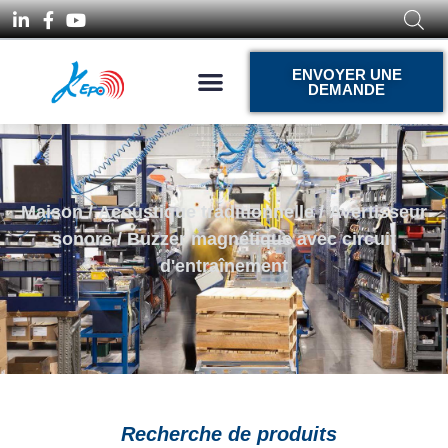
ENVOYER UNE
DEMANDE
Maison
/
Acoustique traditionnelle
/
Avertisseur
sonore
/ Buzzer magnétique avec circuit
d'entraînement
Recherche de produits