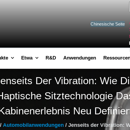
Chinesische Seite
ukte
Etwa
R&D
Anwendungen
Ressource
enseits Der Vibration: Wie D
Haptische Sitztechnologie Da
Kabinenerlebnis Neu Definier
/
Automobilanwendungen
/ Jenseits der Vibration: W