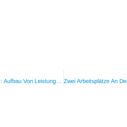
Kepo A2B Mikrofone Und Lautsprecher: Aufbau Von Leistungsstarkem ANC Und Umfassender Sprachkommunikation Für Intelligente Cockpits