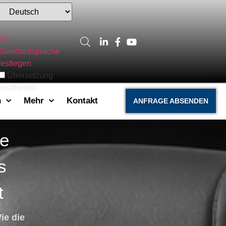
Als
Standardsprache
festlegen
Übersetzung
bearbeiten
n
Mehr
Kontakt
ANFRAGE ABSENDEN
ie
s
t
ie die