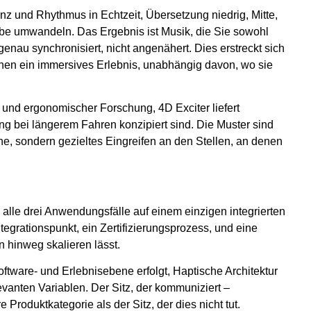
z und Rhythmus in Echtzeit, Übersetzung niedrig, Mitte,
abe umwandeln. Das Ergebnis ist Musik, die Sie sowohl
enau synchronisiert, nicht angenähert. Dies erstreckt sich
hnen ein immersives Erlebnis, unabhängig davon, wo sie
und ergonomischer Forschung, 4D Exciter liefert
ung bei längerem Fahren konzipiert sind. Die Muster sind
che, sondern gezieltes Eingreifen an den Stellen, an denen
 alle drei Anwendungsfälle auf einem einzigen integrierten
egrationspunkt, ein Zertifizierungsprozess, und eine
 hinweg skalieren lässt.
tware- und Erlebnisebene erfolgt, Haptische Architektur
evanten Variablen. Der Sitz, der kommuniziert –
 Produktkategorie als der Sitz, der dies nicht tut.