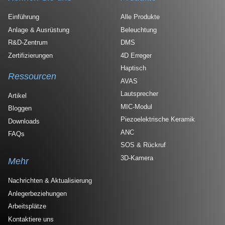
Einführung
Alle Produkte
Anlage & Ausrüstung
Beleuchtung
R&D-Zentrum
DMS
Zertifizierungen
4D Erreger
Haptisch
Ressourcen
AVAS
Lautsprecher
Artikel
MIC-Modul
Bloggen
Piezoelektrische Keramik
Downloads
ANC
FAQs
SOS & Rückruf
3D-Kamera
Mehr
Nachrichten & Aktualisierung
Anlegerbeziehungen
Arbeitsplätze
Kontaktiere uns