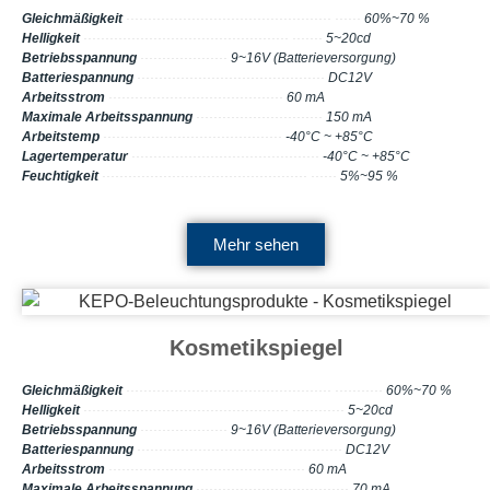
Gleichmäßigkeit
··············································· ······
60%~70 %
Helligkeit
··············································· ·······
5~20cd
Betriebsspannung
····················
9~16V (Batterieversorgung)
Batteriespannung
···········································
DC12V
Arbeitsstrom
········································
60 mA
Maximale Arbeitsspannung
·····························
150 mA
Arbeitstemp
·········································
-40°C ~ +85°C
Lagertemperatur
···········································
-40°C ~ +85°C
Feuchtigkeit
··············································· ······
5%~95 %
Mehr sehen
Kosmetikspiegel
Gleichmäßigkeit
··············································· ···········
60%~70 %
Helligkeit
··············································· ············
5~20cd
Betriebsspannung
····················
9~16V (Batterieversorgung)
Batteriespannung
···············································
DC12V
Arbeitsstrom
·············································
60 mA
Maximale Arbeitsspannung
···································
70 mA