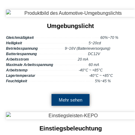
Umgebungslicht
Gleichmäßigkeit
··············································· ······
60%~70 %
Helligkeit
··············································· ······
5~20cd
Betriebsspannung
·····················
9~16V (Batterieversorgung)
Batteriespannung
·········································
DC12V
Arbeitsstrom
·······································
20 mA
Maximale Arbeitsspannung
····························
60 mA
Arbeitstemp
·········································
-40°C ~ +85°C
Lagertemperatur
···········································
-40°C ~ +85°C
Feuchtigkeit
··············································· ·······
5%~45 %
Mehr sehen
Einstiegsbeleuchtung