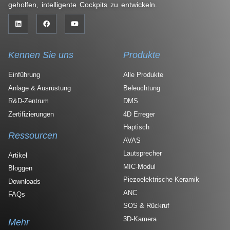
geholfen, intelligente Cockpits zu entwickeln.
Kennen Sie uns
Produkte
Einführung
Alle Produkte
Anlage & Ausrüstung
Beleuchtung
R&D-Zentrum
DMS
Zertifizierungen
4D Erreger
Haptisch
Ressourcen
AVAS
Lautsprecher
Artikel
MIC-Modul
Bloggen
Piezoelektrische Keramik
Downloads
ANC
FAQs
SOS & Rückruf
3D-Kamera
Mehr