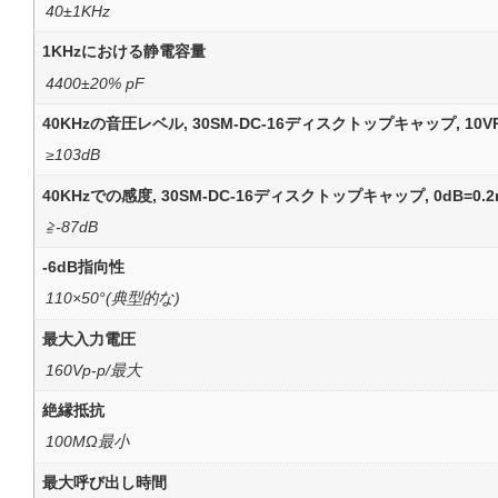
40±1KHz
1KHzにおける静電容量
4400±20% pF
40KHzの音圧レベル, 30SM-DC-16ディスクトップキャップ, 10VRM(
≥103dB
40KHzでの感度, 30SM-DC-16ディスクトップキャップ, 0dB=0.2n
≧-87dB
-6dB指向性
110×50°(典型的な)
最大入力電圧
160Vp-p/最大
絶縁抵抗
100MΩ最小
最大呼び出し時間