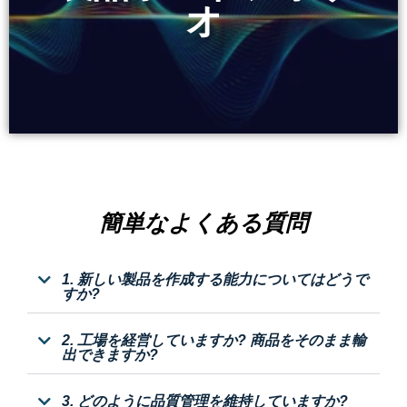
オ
オ
簡単なよくある質問
1. 新しい製品を作成する能力についてはどうで
すか?
2. 工場を経営していますか? 商品をそのまま輸
出できますか?
3. どのように品質管理を維持していますか?