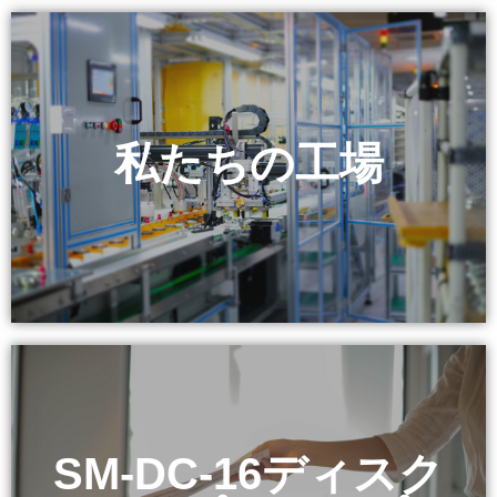
私たちの工場
& 装置
SM-DC-16ディスク
SM-DC-16ディスク