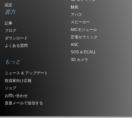
認定
触覚
資力
アバス
スピーカー
記事
MICモジュール
ブログ
圧電セラミック
ダウンロード
ANC
よくある質問
SOS & ECALL
3D カメラ
もっと
ニュース & アップデート
投資家向け広報
ジョブ
お問い合わせ
直接メールで送信する