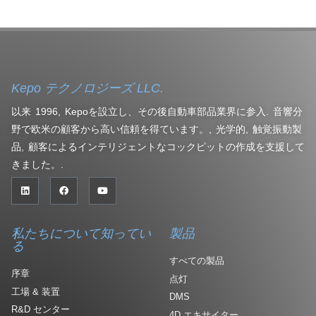
Kepo テクノロジーズ LLC.
以来 1996, Kepoを設立し、その後自動車部品業界に参入. 音響分
野で欧米の顧客から高い信頼を得ています。, 光学的, 触覚振動製
品, 顧客によるインテリジェントなコックピットの作成を支援して
きました。.
私たちについて知ってい
製品
る
すべての製品
序章
点灯
工場 & 装置
DMS
R&D センター
4D エキサイター