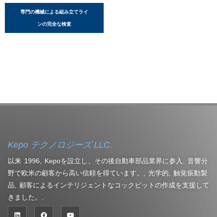
専門の機械による組み立てライ
ンの完全な検査
Kepo テクノロジーズ LLC.
以来 1996, Kepoを設立し、その後自動車部品業界に参入. 音響分
野で欧米の顧客から高い信頼を得ています。, 光学的, 触覚振動製
品, 顧客によるインテリジェントなコックピットの作成を支援して
きました。.