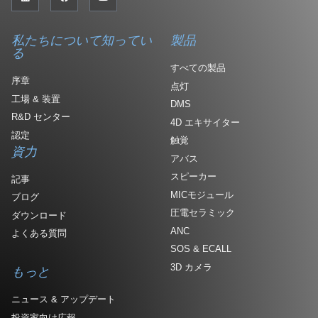
私たちについて知ってい
製品
る
すべての製品
序章
点灯
工場 & 装置
DMS
R&D センター
4D エキサイター
認定
触覚
資力
アバス
スピーカー
記事
MICモジュール
ブログ
圧電セラミック
ダウンロード
ANC
よくある質問
SOS & ECALL
3D カメラ
もっと
ニュース & アップデート
投資家向け広報