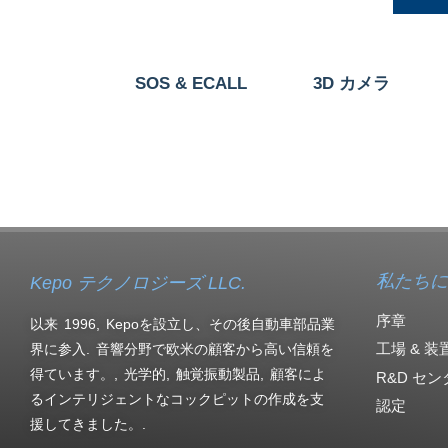
MICモジュール
SOS & ECALL
3D カメラ
私たちに
Kepo テクノロジーズ LLC.
序章
以来 1996, Kepoを設立し、その後自動車部品業
工場 & 装
界に参入. 音響分野で欧米の顧客から高い信頼を
得ています。, 光学的, 触覚振動製品, 顧客によ
R&D セン
るインテリジェントなコックピットの作成を支
認定
援してきました。.