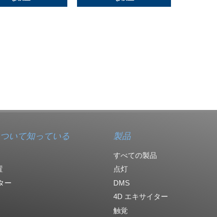
ついて知っている
製品
すべての製品
置
点灯
ター
DMS
4D エキサイター
触覚