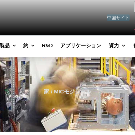
中国サイト
製品
約
R&D
アプリケーション
資力
家
/ MICモジュール