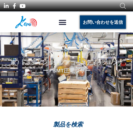
お問い合わせを送信
家
/
トラディショナル アコースティック
/
ブザ
ー
/ SMT圧電ブザー
製品を検索