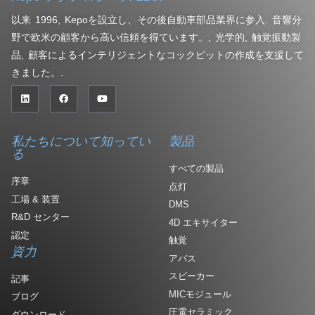
以来 1996, Kepoを設立し、その後自動車部品業界に参入. 音響分
野で欧米の顧客から高い信頼を得ています。, 光学的, 触覚振動製
品, 顧客によるインテリジェントなコックピットの作成を支援して
きました。.
私たちについて知ってい
製品
る
すべての製品
序章
点灯
工場 & 装置
DMS
R&D センター
4D エキサイター
認定
触覚
資力
アバス
スピーカー
記事
MICモジュール
ブログ
圧電セラミック
ダウンロード