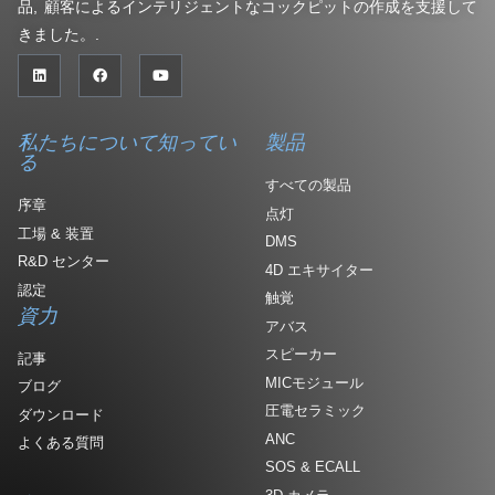
品, 顧客によるインテリジェントなコックピットの作成を支援して
きました。.
私たちについて知ってい
製品
る
すべての製品
序章
点灯
工場 & 装置
DMS
R&D センター
4D エキサイター
認定
触覚
資力
アバス
スピーカー
記事
MICモジュール
ブログ
圧電セラミック
ダウンロード
ANC
よくある質問
SOS & ECALL