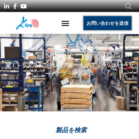
お問い合わせを送信
家
/
トラディショナル アコースティック
/
スピーカ
ー
/ アプライアンス
製品を検索