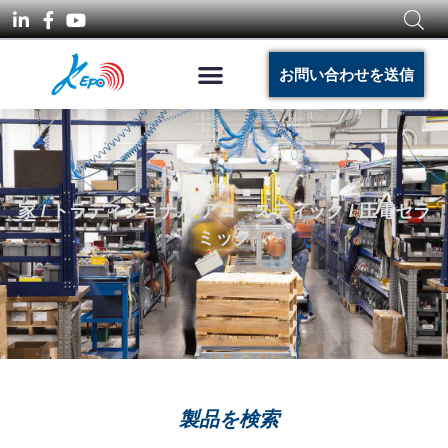
お問い合わせを送信
家
/
トラディショナル アコースティック
/ 圧電セラ
ミック
製品を検索