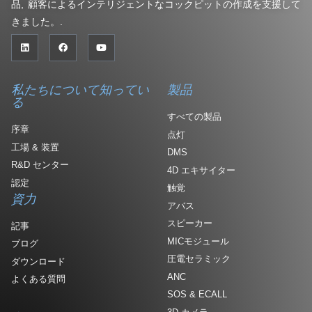
品, 顧客によるインテリジェントなコックピットの作成を支援して
きました。.
私たちについて知ってい
製品
る
すべての製品
序章
点灯
工場 & 装置
DMS
R&D センター
4D エキサイター
認定
触覚
資力
アバス
スピーカー
記事
MICモジュール
ブログ
圧電セラミック
ダウンロード
ANC
よくある質問
SOS & ECALL