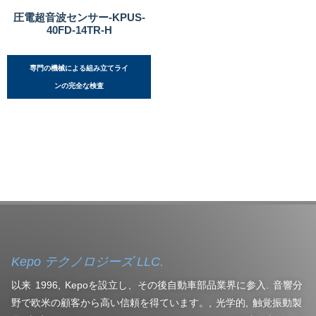
圧電超音波センサー-KPUS-
40FD-14TR-H
専門の機械による組み立てライ
ンの完全な検査
Kepo テクノロジーズ LLC.
以来 1996, Kepoを設立し、その後自動車部品業界に参入. 音響分
野で欧米の顧客から高い信頼を得ています。, 光学的, 触覚振動製