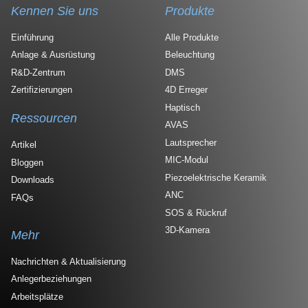
Kennen Sie uns
Produkte
Einführung
Alle Produkte
Anlage & Ausrüstung
Beleuchtung
R&D-Zentrum
DMS
Zertifizierungen
4D Erreger
Haptisch
Ressourcen
AVAS
Lautsprecher
Artikel
MIC-Modul
Bloggen
Piezoelektrische Keramik
Downloads
ANC
FAQs
SOS & Rückruf
3D-Kamera
Mehr
Nachrichten & Aktualisierung
Anlegerbeziehungen
Arbeitsplätze