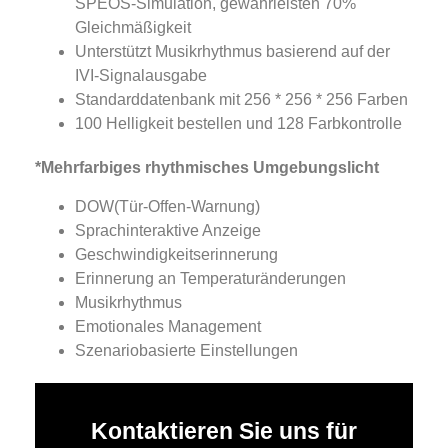
SPEOS-Simulation, gewährleisten 70%
Gleichmäßigkeit
Unterstützt Musikrhythmus basierend auf der
IVI-Signalausgabe
Standarddatenbank mit 256 * 256 * 256 Farben
100 Helligkeit bestellen und 128 Farbkontrolle
*Mehrfarbiges rhythmisches Umgebungslicht
DOW(Tür-Offen-Warnung)
Sprachinteraktive Anzeige
Geschwindigkeitserinnerung
Erinnerung an Temperaturänderungen
Musikrhythmus
Emotionales Management
Szenariobasierte Einstellungen
Kontaktieren Sie uns für