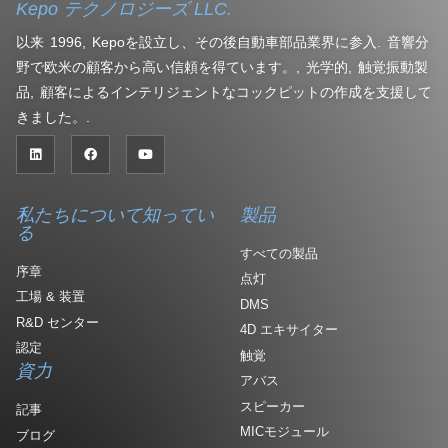
Kepo テクノロジーズ LLC.
以来 1996, Kepoを設立し、その後自動車部品業界に参入. 音響分
野で欧米の顧客から高い信頼を得ています。, 光学的, 触覚振動製
品, 顧客によるインテリジェントなコックピットの作成を支援して
きました。.
私たちについて知ってい
製品
る
すべての製品
序章
点灯
工場 & 装置
DMS
R&D センター
4D エキサイター
認定
触覚
資力
アバス
スピーカー
記事
MICモジュール
ブログ