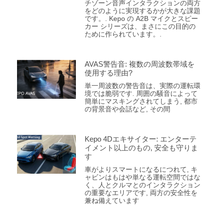
チゾーン音声インタラクションの両方
をどのように実現するかが大きな課題
です。. Kepo の A2B マイクとスピー
カー シリーズは、まさにこの目的の
ために作られています。.
AVAS警告音: 複数の周波数帯域を
使用する理由?
単一周波数の警告音は、実際の運転環
境では脆弱です. 周囲の騒音によって
簡単にマスキングされてしまう, 都市
の背景音や会話など, その間
Kepo 4Dエキサイター: エンターテ
イメント以上のもの, 安全も守りま
す
車がよりスマートになるにつれて, キ
ャビンはもはや単なる運転空間ではな
く、人とクルマとのインタラクション
の重要なエリアです, 両方の安全性を
兼ね備えています