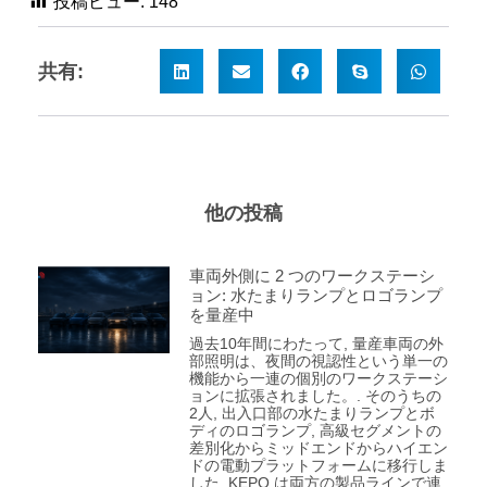
投稿ビュー:
148
共有:
他の投稿
車両外側に 2 つのワークステーシ
ョン: 水たまりランプとロゴランプ
を量産中
過去10年間にわたって, 量産車両の外
部照明は、夜間の視認性という単一の
機能から一連の個別のワークステーシ
ョンに拡張されました。. そのうちの
2人, 出入口部の水たまりランプとボ
ディのロゴランプ, 高級セグメントの
差別化からミッドエンドからハイエン
ドの電動プラットフォームに移行しま
した. KEPO は両方の製品ラインで連