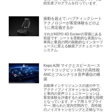
続生産プログラムを行っています.
振動を超えて: ハプティックシート
テクノロジーが客室体験をどのよ
うに再定義するか
それがKEPO 4D Exciterの背後にある
前提です: シートを受動的な表面から
車両と乗員の間の能動的なインターフ
ェースに変える触覚アクチュエーター
システム.
Kepo A2B マイクとスピーカー: ス
マートコックピット向けの高性能
ANCとフルシナリオ音声通信の構
築
自動車インテリジェンスの波の中で,
アクティブノイズキャンセル (ANC)
と車内の音声コミュニケーションは、
客室体験を評価するための重要な指標
となっています. ティア用 1 サプライ
ヤー, 限られた室内空間内で、高性能
のノイズキャンセリングと正確なマル