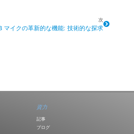
次
A2B マイクの革新的な機能: 技術的な探求
資力
記事
ブログ