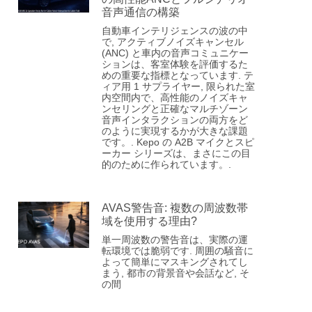
音声通信の構築
自動車インテリジェンスの波の中
で, アクティブノイズキャンセル
(ANC) と車内の音声コミュニケー
ションは、客室体験を評価するた
めの重要な指標となっています. テ
ィア用 1 サプライヤー, 限られた室
内空間内で、高性能のノイズキャ
ンセリングと正確なマルチゾーン
音声インタラクションの両方をど
のように実現するかが大きな課題
です。. Kepo の A2B マイクとスピ
ーカー シリーズは、まさにこの目
的のために作られています。.
AVAS警告音: 複数の周波数帯
域を使用する理由?
単一周波数の警告音は、実際の運
転環境では脆弱です. 周囲の騒音に
よって簡単にマスキングされてし
まう, 都市の背景音や会話など, そ
の間