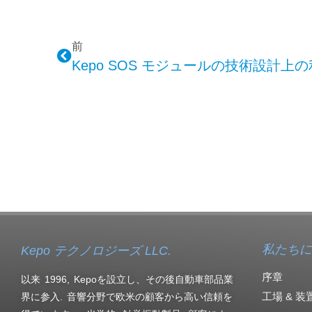
前
Kepo SOS モジュールの技術設計上
私たちに
Kepo テクノロジーズ LLC.
序章
以来 1996, Kepoを設立し、その後自動車部品業
工場 & 装
界に参入. 音響分野で欧米の顧客から高い信頼を