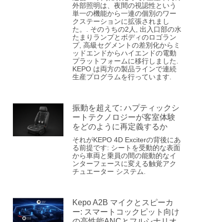
外部照明は、夜間の視認性という
単一の機能から一連の個別のワー
クステーションに拡張されまし
た。. そのうちの2人, 出入口部の水
たまりランプとボディのロゴラン
プ, 高級セグメントの差別化からミ
ッドエンドからハイエンドの電動
プラットフォームに移行しました.
KEPO は両方の製品ラインで連続
生産プログラムを行っています.
振動を超えて: ハプティックシ
ートテクノロジーが客室体験
をどのように再定義するか
それがKEPO 4D Exciterの背後にあ
る前提です: シートを受動的な表面
から車両と乗員の間の能動的なイ
ンターフェースに変える触覚アク
チュエーター システム.
Kepo A2B マイクとスピーカ
ー: スマートコックピット向け
の高性能ANCとフルシナリオ