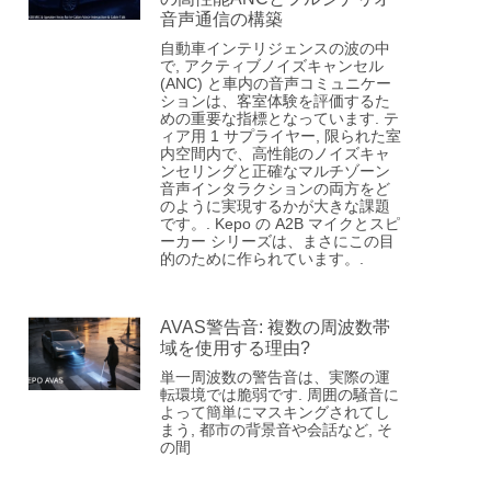
音声通信の構築
自動車インテリジェンスの波の中
で, アクティブノイズキャンセル
(ANC) と車内の音声コミュニケー
ションは、客室体験を評価するた
めの重要な指標となっています. テ
ィア用 1 サプライヤー, 限られた室
内空間内で、高性能のノイズキャ
ンセリングと正確なマルチゾーン
音声インタラクションの両方をど
のように実現するかが大きな課題
です。. Kepo の A2B マイクとスピ
ーカー シリーズは、まさにこの目
的のために作られています。.
AVAS警告音: 複数の周波数帯
域を使用する理由?
単一周波数の警告音は、実際の運
転環境では脆弱です. 周囲の騒音に
よって簡単にマスキングされてし
まう, 都市の背景音や会話など, そ
の間