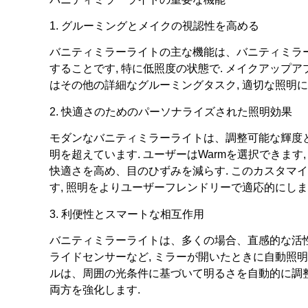
1. グルーミングとメイクの視認性を高める
バニティミラーライトの主な機能は、バニティミラ
することです, 特に低照度の状態で. メイクアップア
はその他の詳細なグルーミングタスク, 適切な照明
2. 快適さのためのパーソナライズされた照明効果
モダンなバニティミラーライトは、調整可能な輝度
明を超えています. ユーザーはWarmを選択できます
快適さを高め、目のひずみを減らす. このカスタマ
す, 照明をよりユーザーフレンドリーで適応的にしま
3. 利便性とスマートな相互作用
バニティミラーライトは、多くの場合、直感的な活性
ライドセンサーなど, ミラーが開いたときに自動照
ルは、周囲の光条件に基づいて明るさを自動的に調整
両方を強化します.