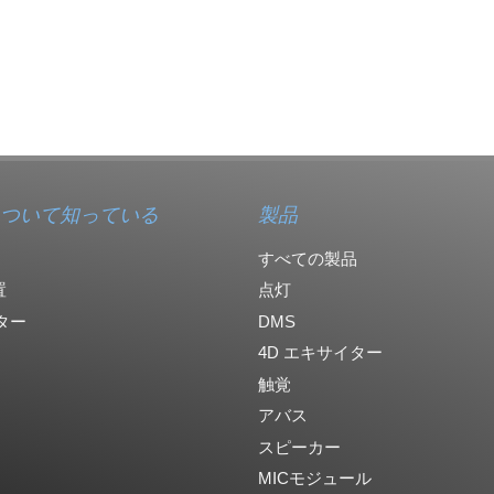
ついて知っている
製品
すべての製品
置
点灯
ター
DMS
4D エキサイター
触覚
アバス
スピーカー
MICモジュール