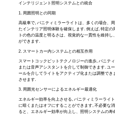
インテリジェント照明システムとの統合
1. 周囲照明との同期
高級車で, バニティミラーライトは、多くの場合、
たインテリア照明体験を確保します. 例えば, 特定
トの色の温度と明るさは、視覚的な一貫性を維持し
ができます.
2. スマートカー内システムとの相互作用
スマートコックピットテクノロジーの進歩, バニテ
または音声アシスタントを介して制御できます. ユ
ールを介してライトをアクティブ化または調整できま
させます.
3. 周囲光センサーによるエネルギー最適化
エネルギー効率を向上させる, バニティミラーライ
に暗くまたはオフにすることができます, 不必要な消費
ると、エネルギー効率が向上し、照明システムの寿