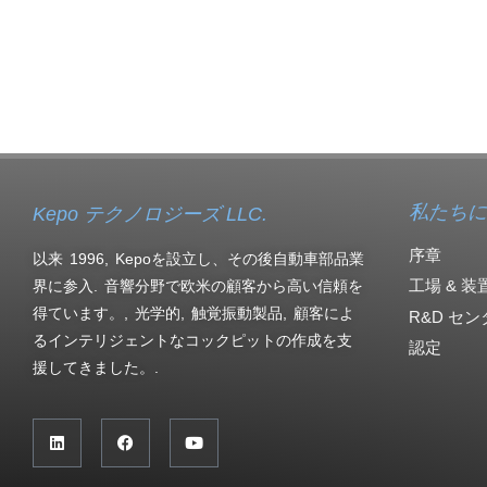
私たちに
Kepo テクノロジーズ LLC.
序章
以来 1996, Kepoを設立し、その後自動車部品業
工場 & 装
界に参入. 音響分野で欧米の顧客から高い信頼を
得ています。, 光学的, 触覚振動製品, 顧客によ
R&D セン
るインテリジェントなコックピットの作成を支
認定
援してきました。.