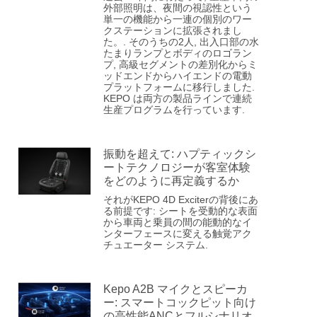
外部照明は、夜間の視認性という
単一の機能から一連の個別のワー
クステーションに拡張されまし
た。. そのうちの2人, 出入口部の水
たまりランプとボディのロゴラン
プ, 高級セグメントの差別化からミ
ッドエンドからハイエンドの電動
プラットフォームに移行しました.
KEPO は両方の製品ラインで連続
生産プログラムを行っています.
振動を超えて: ハプティックシ
ートテクノロジーが客室体験
をどのように再定義するか
それがKEPO 4D Exciterの背後にあ
る前提です: シートを受動的な表面
から車両と乗員の間の能動的なイ
ンターフェースに変える触覚アク
チュエーター システム.
Kepo A2B マイクとスピーカ
ー: スマートコックピット向け
の高性能ANCとフルシナリオ