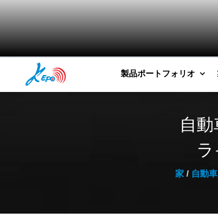
製品ポートフォリオ
自動
ラ
家
/
自動車