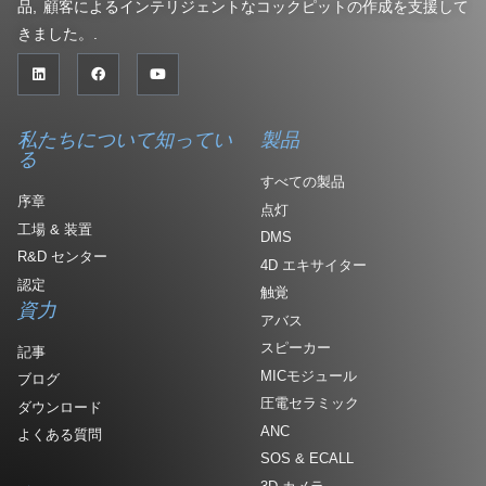
品, 顧客によるインテリジェントなコックピットの作成を支援して
きました。.
私たちについて知ってい
製品
る
すべての製品
序章
点灯
工場 & 装置
DMS
R&D センター
4D エキサイター
認定
触覚
資力
アバス
スピーカー
記事
MICモジュール
ブログ
圧電セラミック
ダウンロード
ANC
よくある質問
SOS & ECALL