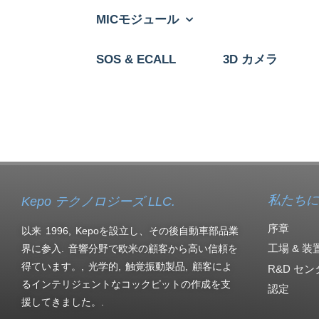
MICモジュール
SOS & ECALL
3D カメラ
私たちに
Kepo テクノロジーズ LLC.
序章
以来 1996, Kepoを設立し、その後自動車部品業
工場 & 装
界に参入. 音響分野で欧米の顧客から高い信頼を
得ています。, 光学的, 触覚振動製品, 顧客によ
R&D セン
るインテリジェントなコックピットの作成を支
認定
援してきました。.