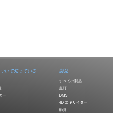
ついて知っている
製品
すべての製品
置
点灯
ター
DMS
4D エキサイター
触覚