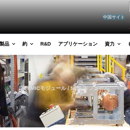
中国サイト
製品
約
R&D
アプリケーション
資力
家
/
MICモジュール
/ SOS モジュール